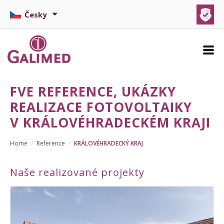
Česky
FOTOVOLTAIKA NA KLÍČ
FVE REFERENCE, UKÁZKY
TEPELNÁ ČERPADLA
REALIZACE FOTOVOLTAIKY
V
KRÁLOVÉHRADECKÉM
KRAJI
DOTACE
REFERENCE
Home
Reference
KRÁLOVÉHRADECKÝ KRAJ
KALKULACE
Naše realizované projekty
RECENZE
KONTAKT