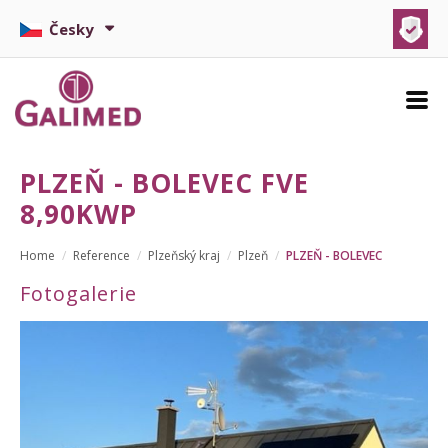
Česky
FOTOVOLTAIKA NA KLÍČ
PLZEŇ - BOLEVEC FVE
TEPELNÁ ČERPADLA
8,90KWP
DOTACE
Home
Reference
Plzeňský kraj
Plzeň
PLZEŇ - BOLEVEC
REFERENCE
Fotogalerie
KALKULACE
RECENZE
KONTAKT