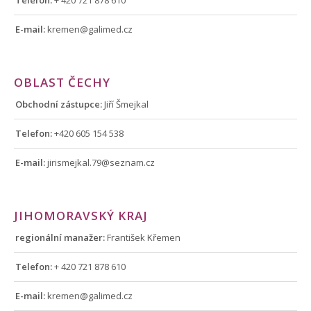
Telefon:
+ 420 721 878 610
E-mail:
kremen@galimed.cz
OBLAST ČECHY
Obchodní zástupce:
Jiří Šmejkal
Telefon:
+420 605 154 538
E-mail:
jirismejkal.79@seznam.cz
JIHOMORAVSKÝ KRAJ
regionální manažer:
František Křemen
Telefon:
+ 420 721 878 610
E-mail:
kremen@galimed.cz