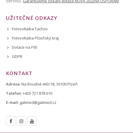
servisu.
.
Garantujeme získání dotace NOVÁ ZELENÁ ÚSPORÁM
UŽITEČNÉ ODKAZY
Fotovoltaika Tachov
Fotovoltaika Plzeňský kraj
Dotace na FVE
GDPR
KONTAKT
Adresa:
Na Roudné 443/18, 30100 Plzeň
Telefon:
+420 721 878 610
E-mail:
galimed@galimed.cz