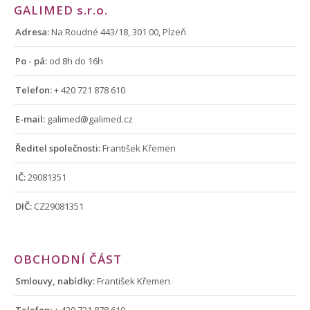
GALIMED
s.r.o.
Adresa:
Na Roudné 443/18, 301 00, Plzeň
Po - pá:
od 8h do 16h
Telefon:
+ 420 721 878 610
E-mail:
galimed@galimed.cz
Ředitel společnosti:
František Křemen
IČ:
29081351
DIČ:
CZ29081351
OBCHODNÍ ČÁST
Smlouvy, nabídky:
František Křemen